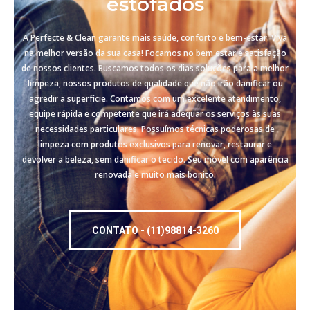
estofados
A Perfecte & Clean garante mais saúde, conforto e bem-estar. Viva
na melhor versão da sua casa! Focamos no bem estar e satisfação
de nossos clientes. Buscamos todos os dias soluções para a melhor
limpeza, nossos produtos de qualidade que não irão danificar ou
agredir a superfície. Contamos com um excelente atendimento,
equipe rápida e competente que irá adequar os serviços às suas
necessidades particulares. Possuímos técnicas poderosas de
limpeza com produtos exclusivos para renovar, restaurar e
devolver a beleza, sem danificar o tecido. Seu móvel com aparência
renovada e muito mais bonito.
CONTATO - (11)98814-3260