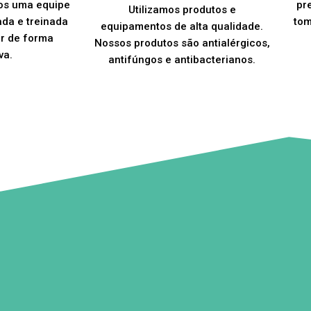
os uma equipe
pr
Utilizamos produtos e
ada e treinada
tom
equipamentos de alta qualidade.
er de forma
Nossos produtos são antialérgicos,
va.
antifúngos e antibacterianos.