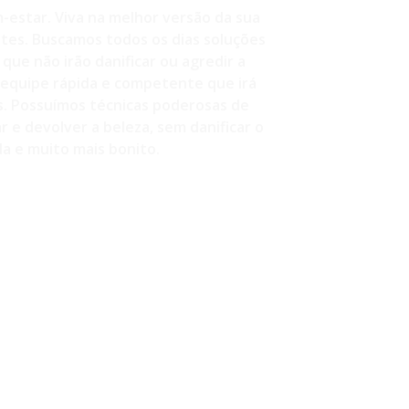
-estar. Viva na melhor versão da sua
ntes. Buscamos todos os dias soluções
que não irão danificar ou agredir a
equipe rápida e competente que irá
s. Possuímos técnicas poderosas de
 e devolver a beleza, sem danificar o
a e muito mais bonito.
260