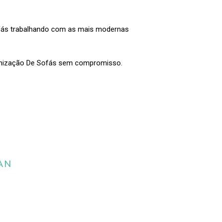
ofás trabalhando com as mais modernas
enização De Sofás sem compromisso.
AN
 da limpeza e
estofados