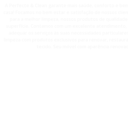
A Perfecte & Clean garante mais saúde, conforto e bem
casa! Focamos no bem estar e satisfação de nossos clie
para a melhor limpeza, nossos produtos de qualidade 
superfície. Contamos com um excelente atendimento, 
adequar os serviços às suas necessidades particulare
limpeza com produtos exclusivos para renovar, restaurar
tecido. Seu móvel com aparência renovad
CONTATO - (11)98814-3