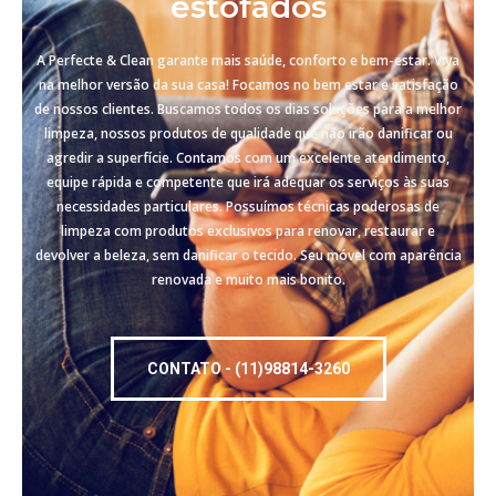
estofados
A Perfecte & Clean garante mais saúde, conforto e bem-estar. Viva
na melhor versão da sua casa! Focamos no bem estar e satisfação
de nossos clientes. Buscamos todos os dias soluções para a melhor
limpeza, nossos produtos de qualidade que não irão danificar ou
agredir a superfície. Contamos com um excelente atendimento,
equipe rápida e competente que irá adequar os serviços às suas
necessidades particulares. Possuímos técnicas poderosas de
limpeza com produtos exclusivos para renovar, restaurar e
devolver a beleza, sem danificar o tecido. Seu móvel com aparência
renovada e muito mais bonito.
CONTATO - (11)98814-3260