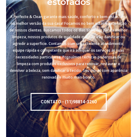
estofados
A Perfecte & Clean garante mais saúde, conforto e bem-estar. Viva
na melhor versão da sua casa! Focamos no bem estar e satisfação
de nossos clientes. Buscamos todos os dias soluções para a melhor
limpeza, nossos produtos de qualidade que não irão danificar ou
agredir a superfície. Contamos com um excelente atendimento,
equipe rápida e competente que irá adequar os serviços às suas
necessidades particulares. Possuímos técnicas poderosas de
limpeza com produtos exclusivos para renovar, restaurar e
devolver a beleza, sem danificar o tecido. Seu móvel com aparência
renovada e muito mais bonito.
CONTATO - (11)98814-3260