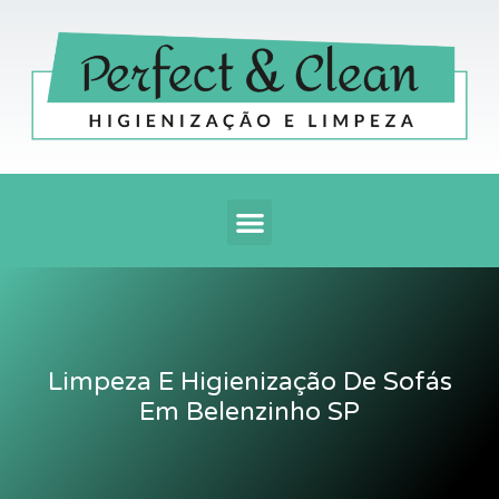
Ir
para
o
conteúdo
Menu
Limpeza E Higienização De Sofás
Em Belenzinho SP