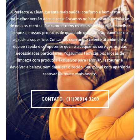
A Perfecte & Clean garante mais saúde, conforto e bem-estar. Viva
na melhor versão da sua casa! Focamos no bem estar e satisfação
de nossos clientes. Buscamos todos os dias soluções para a melhor
limpeza, nossos produtos de qualidade que não irão danificar ou
agredir a superfície. Contamos com um excelente atendimento,
equipe rápida e competente que irá adequar os serviços às suas
necessidades particulares. Possuímos técnicas poderosas de
limpeza com produtos exclusivos para renovar, restaurar e
devolver a beleza, sem danificar o tecido. Seu móvel com aparência
renovada e muito mais bonito.
CONTATO - (11)98814-3260