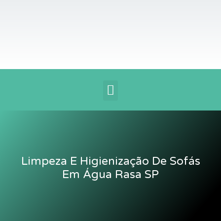
Ir
para
o
conteúdo
Menu
Limpeza E Higienização De Sofás
Em Água Rasa SP