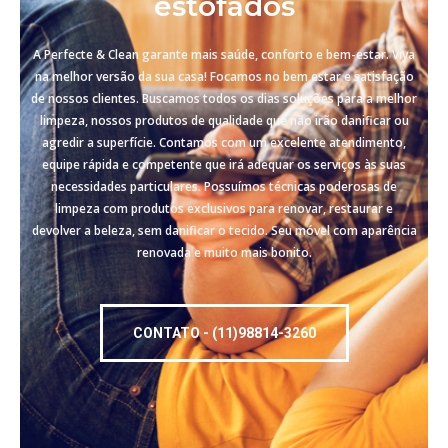
estofados
A Perfecte & Clean garante mais saúde, conforto e bem-estar. Viva
na melhor versão da sua casa! Focamos no bem estar e satisfação
de nossos clientes. Buscamos todos os dias soluções para a melhor
limpeza, nossos produtos de qualidade que não irão danificar ou
agredir a superfície. Contamos com um excelente atendimento,
equipe rápida e competente que irá adequar os serviços às suas
necessidades particulares. Possuímos técnicas poderosas de
limpeza com produtos exclusivos para renovar, restaurar e
devolver a beleza, sem danificar o tecido. Seu móvel com aparência
renovada e muito mais bonito.
CONTATO - (11)98814-3260