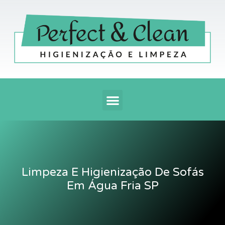
Ir
para
o
conteúdo
Menu
Limpeza E Higienização De Sofás
Em Água Fria SP