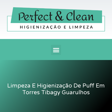
Ir
para
o
conteúdo
Menu
Limpeza E Higienização De Puff Em
Torres Tibagy Guarulhos