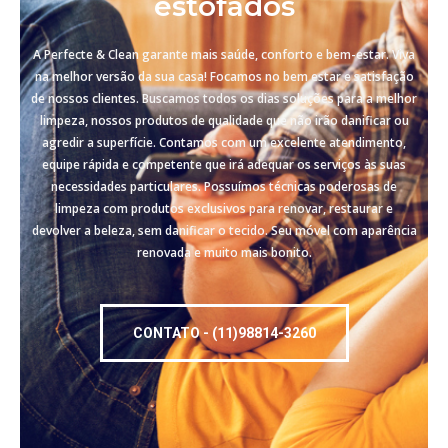
estofados
A Perfecte & Clean garante mais saúde, conforto e bem-estar. Viva
na melhor versão da sua casa! Focamos no bem estar e satisfação
de nossos clientes. Buscamos todos os dias soluções para a melhor
limpeza, nossos produtos de qualidade que não irão danificar ou
agredir a superfície. Contamos com um excelente atendimento,
equipe rápida e competente que irá adequar os serviços às suas
necessidades particulares. Possuímos técnicas poderosas de
limpeza com produtos exclusivos para renovar, restaurar e
devolver a beleza, sem danificar o tecido. Seu móvel com aparência
renovada e muito mais bonito.
CONTATO - (11)98814-3260