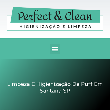
Ir
para
o
conteúdo
Menu
Limpeza E Higienização De Puff Em
Santana SP