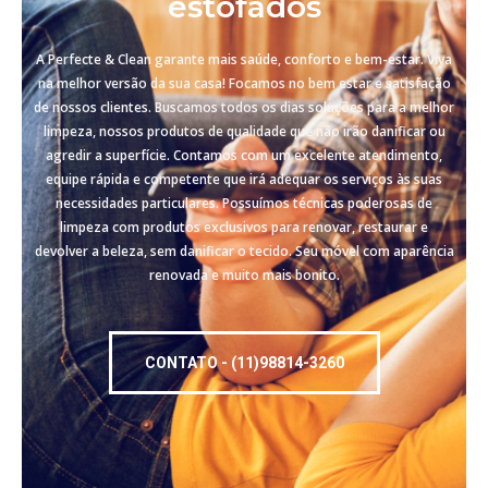
estofados
A Perfecte & Clean garante mais saúde, conforto e bem-estar. Viva
na melhor versão da sua casa! Focamos no bem estar e satisfação
de nossos clientes. Buscamos todos os dias soluções para a melhor
limpeza, nossos produtos de qualidade que não irão danificar ou
agredir a superfície. Contamos com um excelente atendimento,
equipe rápida e competente que irá adequar os serviços às suas
necessidades particulares. Possuímos técnicas poderosas de
limpeza com produtos exclusivos para renovar, restaurar e
devolver a beleza, sem danificar o tecido. Seu móvel com aparência
renovada e muito mais bonito.
CONTATO - (11)98814-3260