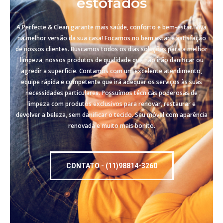
estofados
A Perfecte & Clean garante mais saúde, conforto e bem-estar. Viva
na melhor versão da sua casa! Focamos no bem estar e satisfação
de nossos clientes. Buscamos todos os dias soluções para a melhor
limpeza, nossos produtos de qualidade que não irão danificar ou
agredir a superfície. Contamos com um excelente atendimento,
equipe rápida e competente que irá adequar os serviços às suas
necessidades particulares. Possuímos técnicas poderosas de
limpeza com produtos exclusivos para renovar, restaurar e
devolver a beleza, sem danificar o tecido. Seu móvel com aparência
renovada e muito mais bonito.
CONTATO - (11)98814-3260