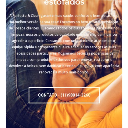
estofados
A Perfecte & Clean garante mais saúde, conforto e bem-estar. Viva
na melhor versão da sua casa! Focamos no bem estar e satisfação
de nossos clientes. Buscamos todos os dias soluções para a melhor
limpeza, nossos produtos de qualidade que não irão danificar ou
agredir a superfície. Contamos com um excelente atendimento,
equipe rápida e competente que irá adequar os serviços às suas
necessidades particulares. Possuímos técnicas poderosas de
limpeza com produtos exclusivos para renovar, restaurar e
devolver a beleza, sem danificar o tecido. Seu móvel com aparência
renovada e muito mais bonito.
CONTATO - (11)98814-3260