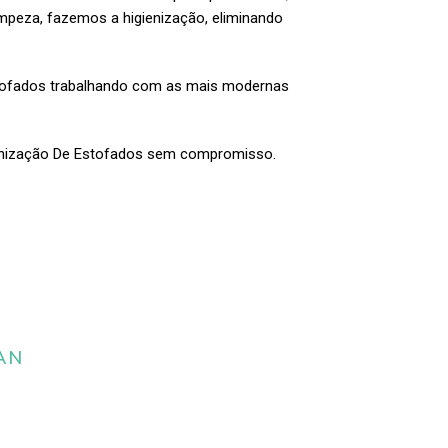
impeza, fazemos a higienização, eliminando
stofados trabalhando com as mais modernas
enização De Estofados sem compromisso.
AN
 da limpeza e
estofados