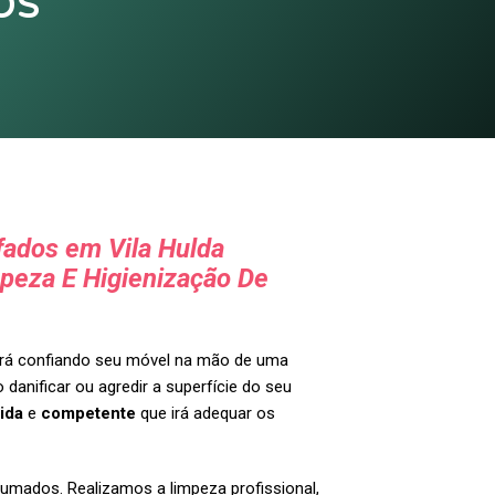
os
fados em Vila Hulda
peza E Higienização De
tará confiando seu móvel na mão de uma
 danificar ou agredir a superfície do seu
ida
e
competente
que irá adequar os
umados. Realizamos a limpeza profissional,