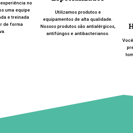
 experiência no
os uma equipe
Utilizamos produtos e
ada e treinada
equipamentos de alta qualidade.
H
er de forma
Nossos produtos são antialérgicos,
va.
antifúngos e antibacterianos.
Você
pr
tom