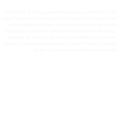
A Perfecte & Clean garante mais saúde, conforto e bem
casa! Focamos no bem estar e satisfação de nossos clie
para a melhor limpeza, nossos produtos de qualidade 
superfície. Contamos com um excelente atendimento, 
adequar os serviços às suas necessidades particulare
limpeza com produtos exclusivos para renovar, restaurar
tecido. Seu móvel com aparência renovad
CONTATO - (11)98814-3