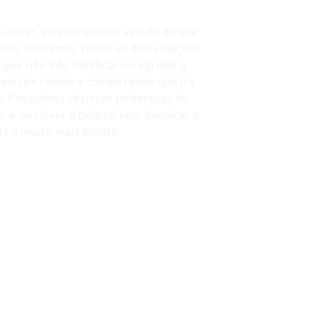
-estar. Viva na melhor versão da sua
ntes. Buscamos todos os dias soluções
que não irão danificar ou agredir a
equipe rápida e competente que irá
s. Possuímos técnicas poderosas de
 e devolver a beleza, sem danificar o
a e muito mais bonito.
260