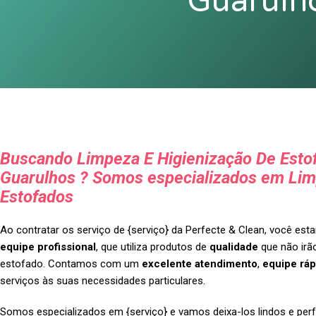
Guarulh
Buscando Limpeza E Higienização De Esto
Guarulhos ? Somos especializados em Lim
Estofados
Ao contratar os serviço de {serviço} da Perfecte & Clean, você es
equipe profissional
, que utiliza produtos de
qualidade
que não irão
estofado. Contamos com um
excelente atendimento
,
equipe ráp
serviços às suas necessidades particulares.
Somos especializados em {serviço} e vamos deixa-los lindos e perf