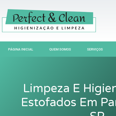
Ir
para
o
conteúdo
PÁGINA INICIAL
QUEM SOMOS
SERVIÇOS
Limpeza E Higie
Estofados Em Par