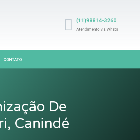
(11)98814-3260
Atendimento via Whats
CONTATO
nização De
i, Canindé