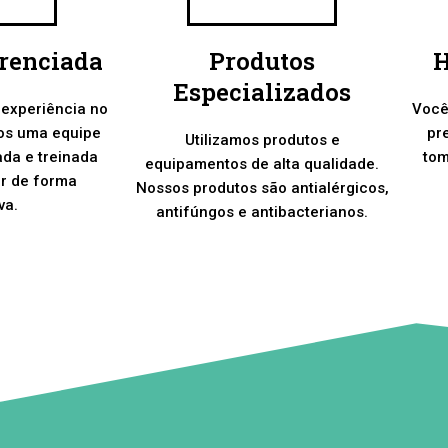
erenciada
Produtos
H
Especializados
 experiência no
Você
os uma equipe
pr
Utilizamos produtos e
ada e treinada
tom
equipamentos de alta qualidade.
er de forma
Nossos produtos são antialérgicos,
va.
antifúngos e antibacterianos.