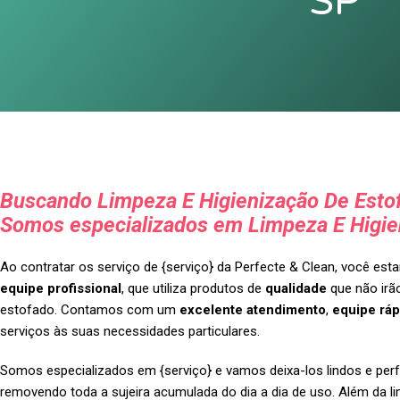
SP
Buscando Limpeza E Higienização De Estof
Somos especializados em Limpeza E Higie
Ao contratar os serviço de {serviço} da Perfecte & Clean, você es
equipe profissional
, que utiliza produtos de
qualidade
que não irão
estofado. Contamos com um
excelente atendimento
,
equipe ráp
serviços às suas necessidades particulares.
Somos especializados em {serviço} e vamos deixa-los lindos e perf
removendo toda a sujeira acumulada do dia a dia de uso. Além da l