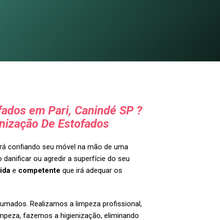
ados em Pari, Canindé SP ?
nização De Estofados
tará confiando seu móvel na mão de uma
 danificar ou agredir a superfície do seu
ida
e
competente
que irá adequar os
umados. Realizamos a limpeza profissional,
impeza, fazemos a higienização, eliminando