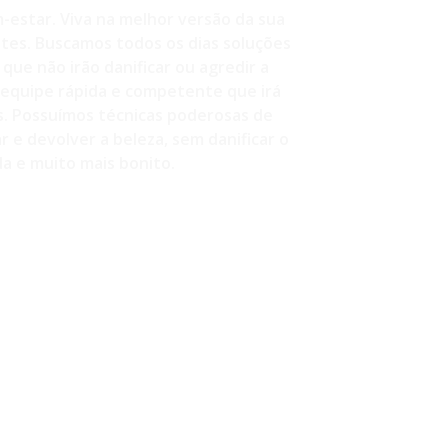
-estar. Viva na melhor versão da sua
ntes. Buscamos todos os dias soluções
que não irão danificar ou agredir a
equipe rápida e competente que irá
s. Possuímos técnicas poderosas de
 e devolver a beleza, sem danificar o
a e muito mais bonito.
260