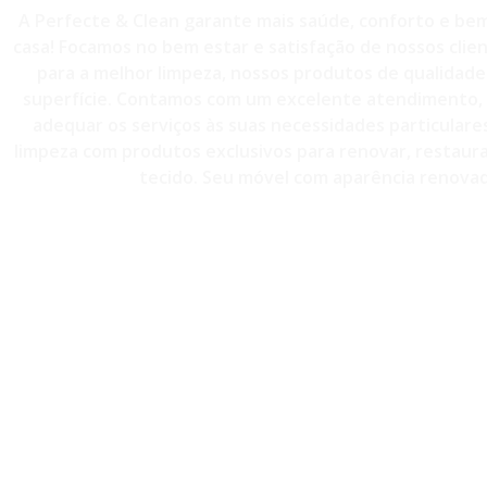
A Perfecte & Clean garante mais saúde, conforto e bem
casa! Focamos no bem estar e satisfação de nossos clie
para a melhor limpeza, nossos produtos de qualidade 
superfície. Contamos com um excelente atendimento, 
adequar os serviços às suas necessidades particulare
limpeza com produtos exclusivos para renovar, restaurar
tecido. Seu móvel com aparência renovad
CONTATO - (11)98814-3