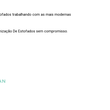
stofados trabalhando com as mais modernas
enização De Estofados sem compromisso.
AN
 da limpeza e
estofados