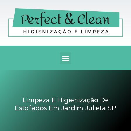
Ir
para
o
conteúdo
Menu
Limpeza E Higienização De
Estofados Em Jardim Julieta SP