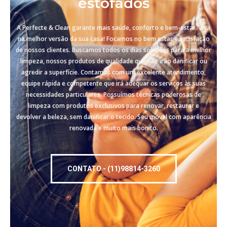
estofados
A Perfecte & Clean garante mais saúde, conforto e bem-estar. Viva
na melhor versão da sua casa! Focamos no bem estar e satisfação
de nossos clientes. Buscamos todos os dias soluções para a melhor
limpeza, nossos produtos de qualidade que não irão danificar ou
agredir a superfície. Contamos com um excelente atendimento,
equipe rápida e competente que irá adequar os serviços às suas
necessidades particulares. Possuímos técnicas poderosas de
limpeza com produtos exclusivos para renovar, restaurar e
devolver a beleza, sem danificar o tecido. Seu móvel com aparência
renovada e muito mais bonito.
CONTATO - (11)98814-3260