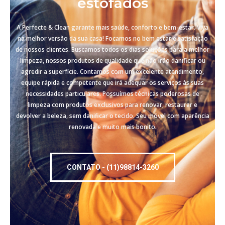
estofados
A Perfecte & Clean garante mais saúde, conforto e bem-estar. Viva
na melhor versão da sua casa! Focamos no bem estar e satisfação
de nossos clientes. Buscamos todos os dias soluções para a melhor
limpeza, nossos produtos de qualidade que não irão danificar ou
agredir a superfície. Contamos com um excelente atendimento,
equipe rápida e competente que irá adequar os serviços às suas
necessidades particulares. Possuímos técnicas poderosas de
limpeza com produtos exclusivos para renovar, restaurar e
devolver a beleza, sem danificar o tecido. Seu móvel com aparência
renovada e muito mais bonito.
CONTATO - (11)98814-3260