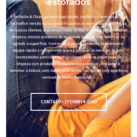
estofados
A Perfecte & Clean garante mais saúde, conforto e bem-estar. Viva
na melhor versão da sua casa! Focamos no bem estar e satisfação
de nossos clientes. Buscamos todos os dias soluções para a melhor
limpeza, nossos produtos de qualidade que não irão danificar ou
agredir a superfície. Contamos com um excelente atendimento,
equipe rápida e competente que irá adequar os serviços às suas
necessidades particulares. Possuímos técnicas poderosas de
limpeza com produtos exclusivos para renovar, restaurar e
devolver a beleza, sem danificar o tecido. Seu móvel com aparência
renovada e muito mais bonito.
CONTATO - (11)98814-3260