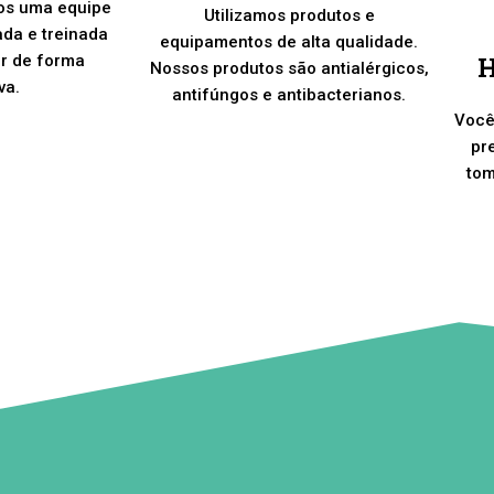
os uma equipe
Utilizamos produtos e
ada e treinada
equipamentos de alta qualidade.
H
er de forma
Nossos produtos são antialérgicos,
va.
antifúngos e antibacterianos.
Você
pr
tom