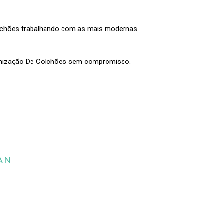
olchões trabalhando com as mais modernas
enização De Colchões sem compromisso.
AN
 da limpeza e
estofados