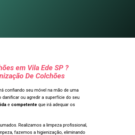
hões em Vila Ede SP ?
nização De Colchões
tará confiando seu móvel na mão de uma
 danificar ou agredir a superfície do seu
ida
e
competente
que irá adequar os
umados. Realizamos a limpeza profissional,
impeza, fazemos a higienização, eliminando