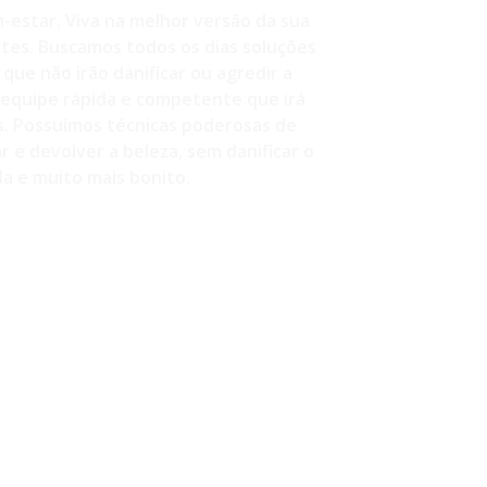
-estar. Viva na melhor versão da sua
ntes. Buscamos todos os dias soluções
que não irão danificar ou agredir a
equipe rápida e competente que irá
s. Possuímos técnicas poderosas de
 e devolver a beleza, sem danificar o
a e muito mais bonito.
260