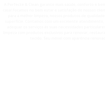
A Perfecte & Clean garante mais saúde, conforto e bem
casa! Focamos no bem estar e satisfação de nossos clie
para a melhor limpeza, nossos produtos de qualidade 
superfície. Contamos com um excelente atendimento, 
adequar os serviços às suas necessidades particulare
limpeza com produtos exclusivos para renovar, restaurar
tecido. Seu móvel com aparência renovad
CONTATO - (11)98814-3