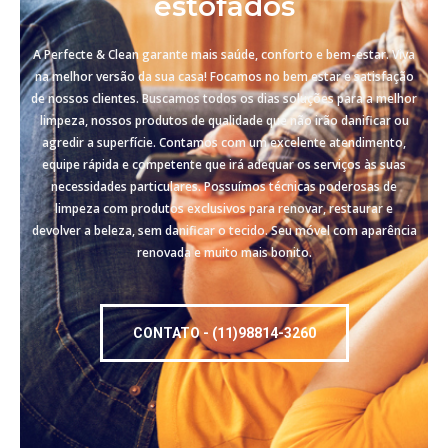
estofados
A Perfecte & Clean garante mais saúde, conforto e bem-estar. Viva
na melhor versão da sua casa! Focamos no bem estar e satisfação
de nossos clientes. Buscamos todos os dias soluções para a melhor
limpeza, nossos produtos de qualidade que não irão danificar ou
agredir a superfície. Contamos com um excelente atendimento,
equipe rápida e competente que irá adequar os serviços às suas
necessidades particulares. Possuímos técnicas poderosas de
limpeza com produtos exclusivos para renovar, restaurar e
devolver a beleza, sem danificar o tecido. Seu móvel com aparência
renovada e muito mais bonito.
CONTATO - (11)98814-3260