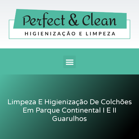
Ir
para
o
conteúdo
Menu
Limpeza E Higienização De Colchões
Em Parque Continental I E II
Guarulhos