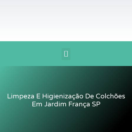
Ir
para
o
conteúdo
Menu
Limpeza E Higienização De Colchões
Em Jardim França SP