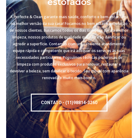
estofados
A Perfecte & Clean garante mais saúde, conforto e bem-estar. Viva
na melhor versão da sua casa! Focamos no bem estar e satisfação
de nossos clientes. Buscamos todos os dias soluções para a melhor
limpeza, nossos produtos de qualidade que não irão danificar ou
agredir a superfície. Contamos com um excelente atendimento,
equipe rápida e competente que irá adequar os serviços às suas
necessidades particulares. Possuímos técnicas poderosas de
limpeza com produtos exclusivos para renovar, restaurar e
devolver a beleza, sem danificar o tecido. Seu móvel com aparência
renovada e muito mais bonito.
CONTATO - (11)98814-3260