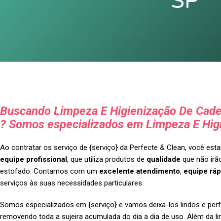
SP
Buscando Limpeza E Higienização De Cade
? Somos especializados em Limpeza E Hig
Ao contratar os serviço de {serviço} da Perfecte & Clean, você es
equipe profissional
, que utiliza produtos de
qualidade
que não irão
estofado. Contamos com um
excelente atendimento
,
equipe ráp
serviços às suas necessidades particulares.
Somos especializados em {serviço} e vamos deixa-los lindos e perf
removendo toda a sujeira acumulada do dia a dia de uso. Além da l