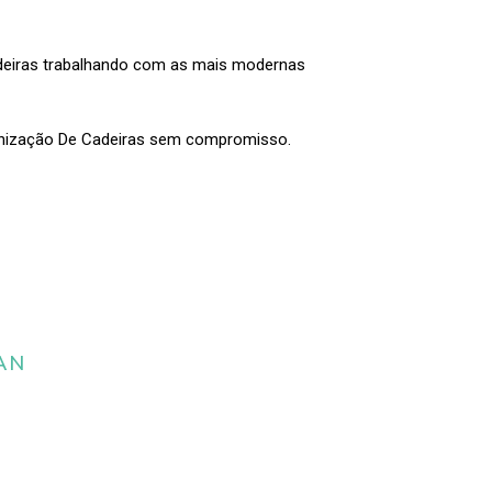
adeiras trabalhando com as mais modernas
enização De Cadeiras sem compromisso.
AN
 da limpeza e
estofados