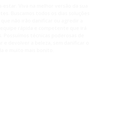
-estar. Viva na melhor versão da sua
ntes. Buscamos todos os dias soluções
que não irão danificar ou agredir a
equipe rápida e competente que irá
s. Possuímos técnicas poderosas de
 e devolver a beleza, sem danificar o
a e muito mais bonito.
260