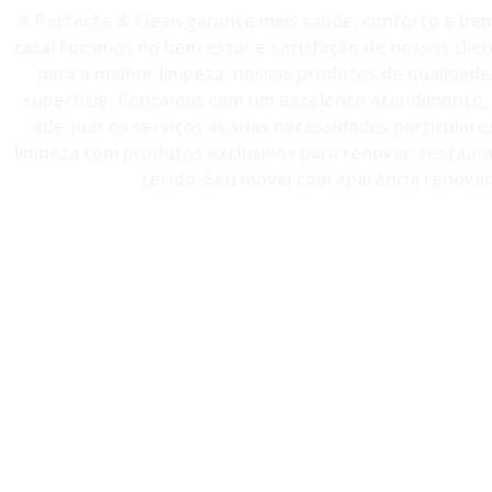
A Perfecte & Clean garante mais saúde, conforto e bem
casa! Focamos no bem estar e satisfação de nossos clie
para a melhor limpeza, nossos produtos de qualidade 
superfície. Contamos com um excelente atendimento, 
adequar os serviços às suas necessidades particulare
limpeza com produtos exclusivos para renovar, restaurar
tecido. Seu móvel com aparência renovad
CONTATO - (11)98814-3