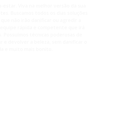
-estar. Viva na melhor versão da sua
ntes. Buscamos todos os dias soluções
que não irão danificar ou agredir a
equipe rápida e competente que irá
s. Possuímos técnicas poderosas de
 e devolver a beleza, sem danificar o
a e muito mais bonito.
260