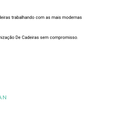
adeiras trabalhando com as mais modernas
enização De Cadeiras sem compromisso.
AN
 da limpeza e
estofados