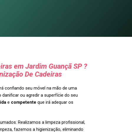
iras em Jardim Guançã SP ?
nização De Cadeiras
tará confiando seu móvel na mão de uma
 danificar ou agredir a superfície do seu
ida
e
competente
que irá adequar os
umados. Realizamos a limpeza profissional,
impeza, fazemos a higienização, eliminando