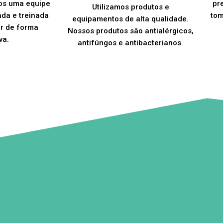
os uma equipe
pr
Utilizamos produtos e
ada e treinada
tom
equipamentos de alta qualidade.
er de forma
Nossos produtos são antialérgicos,
va.
antifúngos e antibacterianos.