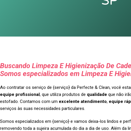
SP
Buscando Limpeza E Higienização De Cade
Somos especializados em Limpeza E Higie
Ao contratar os serviço de {serviço} da Perfecte & Clean, você es
equipe profissional
, que utiliza produtos de
qualidade
que não irão
estofado. Contamos com um
excelente atendimento
,
equipe ráp
serviços às suas necessidades particulares.
Somos especializados em {serviço} e vamos deixa-los lindos e perf
removendo toda a sujeira acumulada do dia a dia de uso. Além da l