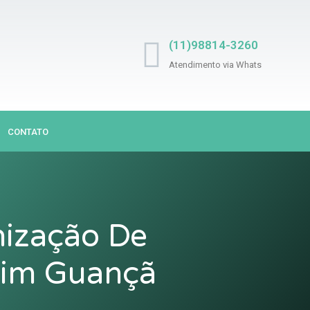
(11)98814-3260
Atendimento via Whats
CONTATO
nização De
dim Guançã