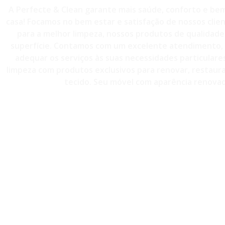
A Perfecte & Clean garante mais saúde, conforto e bem
casa! Focamos no bem estar e satisfação de nossos clie
para a melhor limpeza, nossos produtos de qualidade 
superfície. Contamos com um excelente atendimento, 
adequar os serviços às suas necessidades particulare
limpeza com produtos exclusivos para renovar, restaurar
tecido. Seu móvel com aparência renovad
CONTATO - (11)98814-3