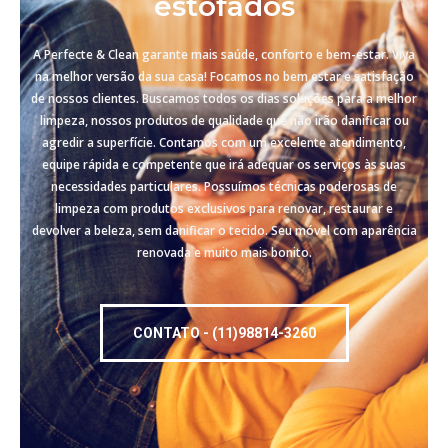
estofados
A Perfecte & Clean garante mais saúde, conforto e bem-estar. Viva
na melhor versão da sua casa! Focamos no bem estar e satisfação
de nossos clientes. Buscamos todos os dias soluções para a melhor
limpeza, nossos produtos de qualidade que não irão danificar ou
agredir a superfície. Contamos com um excelente atendimento,
equipe rápida e competente que irá adequar os serviços às suas
necessidades particulares. Possuímos técnicas poderosas de
limpeza com produtos exclusivos para renovar, restaurar e
devolver a beleza, sem danificar o tecido. Seu móvel com aparência
renovada e muito mais bonito.
CONTATO - (11)98814-3260