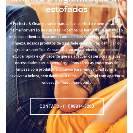
estofados
A Perfecte & Clean garante mais saúde, conforto e bem-estar. Viva
na melhor versão da sua casa! Focamos no bem estar e satisfação
de nossos clientes. Buscamos todos os dias soluções para a melhor
limpeza, nossos produtos de qualidade que não irão danificar ou
agredir a superfície. Contamos com um excelente atendimento,
equipe rápida e competente que irá adequar os serviços às suas
necessidades particulares. Possuímos técnicas poderosas de
limpeza com produtos exclusivos para renovar, restaurar e
devolver a beleza, sem danificar o tecido. Seu móvel com aparência
renovada e muito mais bonito.
CONTATO - (11)98814-3260