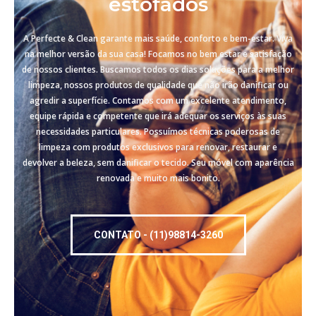
estofados
A Perfecte & Clean garante mais saúde, conforto e bem-estar. Viva
na melhor versão da sua casa! Focamos no bem estar e satisfação
de nossos clientes. Buscamos todos os dias soluções para a melhor
limpeza, nossos produtos de qualidade que não irão danificar ou
agredir a superfície. Contamos com um excelente atendimento,
equipe rápida e competente que irá adequar os serviços às suas
necessidades particulares. Possuímos técnicas poderosas de
limpeza com produtos exclusivos para renovar, restaurar e
devolver a beleza, sem danificar o tecido. Seu móvel com aparência
renovada e muito mais bonito.
CONTATO - (11)98814-3260