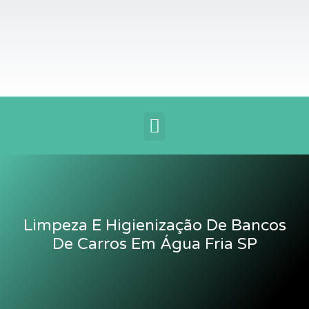
Ir
para
o
conteúdo
Menu
Limpeza E Higienização De Bancos
De Carros Em Água Fria SP